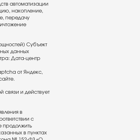
ств автоматизации
цию, накопление,
е, передачу
ничтожение
ощностей) Субъект
ьных данных
тра: Дата-центр
ptcha от Яндекс,
сайте.
й связи и действует
явления в
оответствии с
е продолжить
азанных в пунктах
акона № 152-ФЗ «О