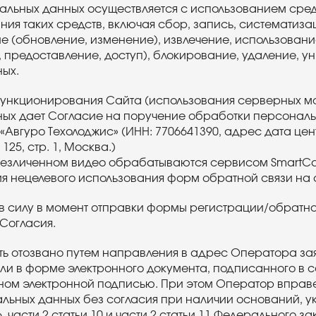
льных данных осуществляется с использованием сред
ния таких средств, включая сбор, запись, систематиза
е (обновление, изменение), извлечение, использовани
предоставление, доступ), блокирование, удаление, у
ых.
ункционирования Сайта (использования серверных м
ых дает Согласие на поручение обработки персонал
Авгуро Техолоджис» (ИНН: 7706641390, адрес дата цен
125, стр. 1, Москва.)
обезличенном видео обрабатываются сервисом SmartCa
я нецелевого использования форм обратной связи на 
в силу в момент отправки формы регистрации/обратно
Согласия.
ть отозвано путем направления в адрес Оператора за
и в форме электронного документа, подписанного в с
ом электронной подписью. При этом Оператор вправ
льных данных без согласия при наличии оснований, ук
 6, части 2 статьи 10 и части 2 статьи 11 Федерального з