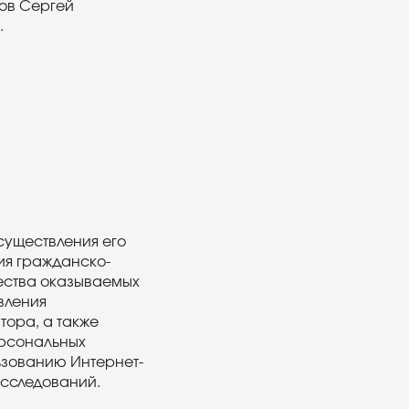
ов Сергей
.
уществления его
ия гражданско-
чества оказываемых
вления
тора, а также
ерсональных
ьзованию Интернет-
исследований.