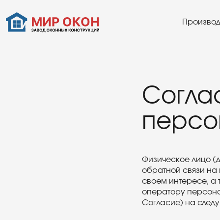
Производ
Согла
персо
Физическое лицо (
обратной связи на в
своем интересе, а
оператору персона
Согласие) на следу