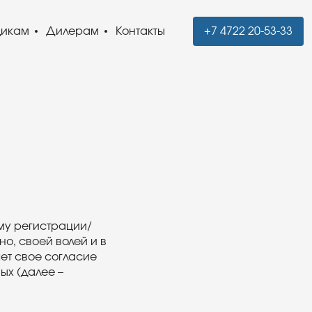
щикам
Дилерам
Контакты
+7 4722 20-53-33
му регистрации/
но, своей волей и в
ет свое согласие
х (далее –